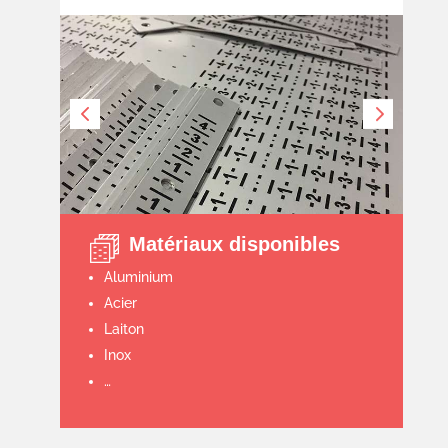
Matériaux disponibles
Aluminium
Acier
Laiton
Inox
…