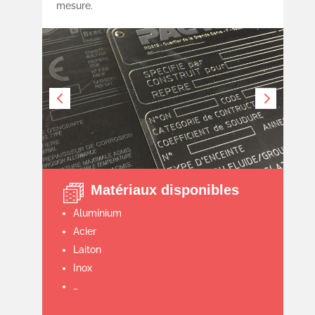
mesure.
Matériaux disponibles
Aluminium
Acier
Laiton
Inox
…