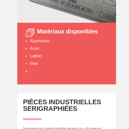
Matériaux disponibles
Aluminium
Acier
Laiton
Inox
…
PIÈCES INDUSTRIELLES
SERIGRAPHIÉES
Impression sérigraphie mono ou plusieurs